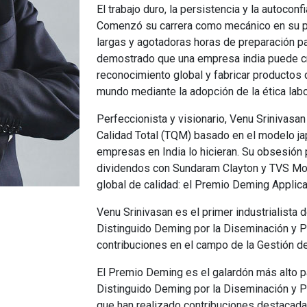
El trabajo duro, la persistencia y la autoco
Comenzó su carrera como mecánico en su pro
largas y agotadoras horas de preparación par
demostrado que una empresa india puede cr
reconocimiento global y fabricar productos 
mundo mediante la adopción de la ética labor
Perfeccionista y visionario, Venu Srinivasa
Calidad Total (TQM) basado en el modelo ja
empresas en India lo hicieran. Su obsesión p
dividendos con Sundaram Clayton y TVS Mo
global de calidad: el Premio Deming Applica
Venu Srinivasan es el primer industrialista de
Distinguido Deming por la Diseminación y P
contribuciones en el campo de la Gestión de
El Premio Deming es el galardón más alto pa
Distinguido Deming por la Diseminación y P
que han realizado contribuciones destacada