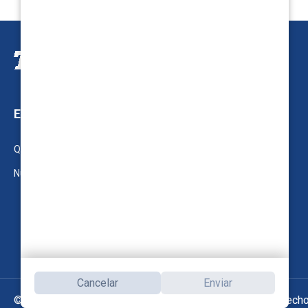
ENLACES ÚTILES
LEGALES
Quienes Somos
Términos y Condiciones
Nuestros Productos
Política de privacidad
Política de cookie
Cancelar
Enviar
©2026 TVS Motor Company. Reservados Todos Los Derecho