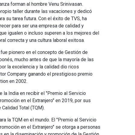
nfianza forman al hombre Venu Srinivasan.
pio taller durante las vacaciones y dedicó
a su tarea futura. Con el éxito de TVS, ha
ecer para ser una empresa de calidad y
que igualen o incluso superen a los mejores del
al correcta y una cultura laboral exitosa.
n fue pionero en el concepto de Gestión de
ponés, mucho antes de que la mayoría de las
or la excelencia y la calidad dio ricos
tor Company ganando el prestigioso premio
tion en 2002.
 la India en recibir el "Premio al Servicio
romoción en el Extranjero" en 2019, por sus
 Calidad Total (TQM).
ra la TQM en el mundo. El "Premio al Servicio
romoción en el Extranjero" se otorga a personas
s en la diseminación y promoción de la Gestión