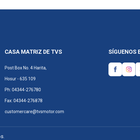
CASA MATRIZ DE TVS
SÍGUENOS 
Post Box No. 4 Harita,
Hosur - 635 109
Ph: 04344-276780
Fax: 04344-276878
customercare@tvsmotor.com
s.