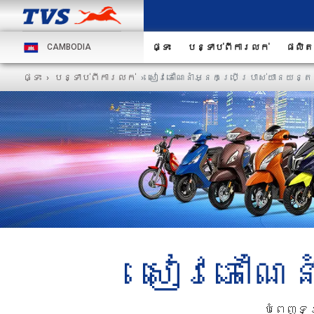
ផ្ទះ
បន្ទាប់ពីការលក់
ផលិត
CAMBODIA
ផ្ទះ
បន្ទាប់ពីការលក់
សៀវភៅណែនាំអ្នកប្រើប្រាស់យានយន្ត
សៀវភៅណែន
បំពេញទម