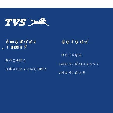
តំណភ្ជាប់មាន
ផ្លូវច្បាប់
ប្រយោជន៍
លក្ខខណ្ឌ
អំពី​ពួក​យើង
គោលការណ៍​ភាព​ឯកជន
ផលិតផល​របស់​ពួក​យើង
គោលការណ៍ខូឃី