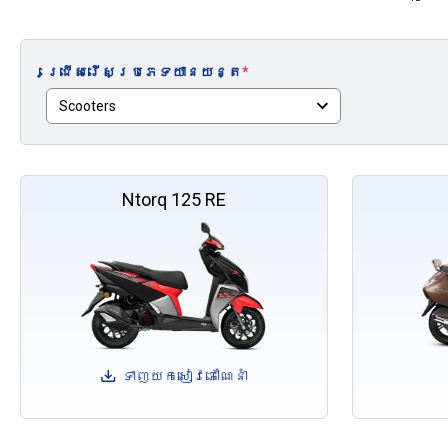
ជ្រើសរើសប្រភេទយានយន្ត
*
Ntorq 125 RE
ទាញយកសៀវភៅណែនាំ