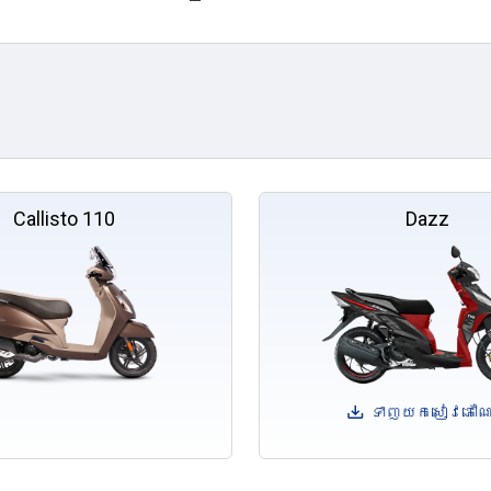
Callisto 110
Dazz
ទាញយកសៀវភៅណែន