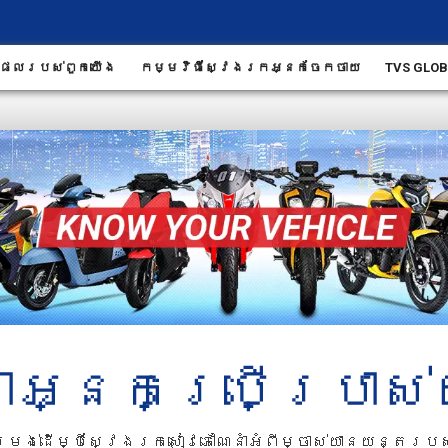
ផល​របស់​ពួក​យើង
កម្មវិធីស្វែងរកអ្នកចែកចាយ
TVS GLO
ាំអ្នកប្រើប្រា
្រង់ដើម្បីស្វែងរកសៀវភៅណែនាំអំពីម្ចាស់យានយន្តរ