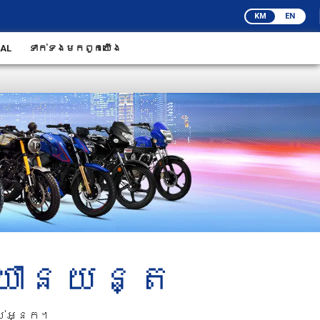
KM
EN
BAL
ទាក់ទង​មក​ពួក​យើង
ស់យានយន្ត
បស់អ្នក។