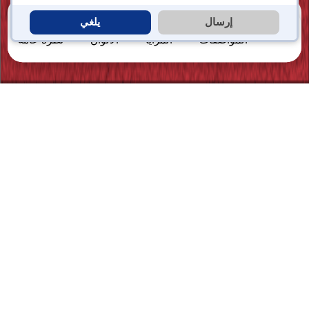
اختبار ركوب
إرسال
يلغي
المواصفات
المزايا
الألوان
نظرة عامة
نظرة عامة على دراجة TVS
APACHE RTR 160 4V
النارية