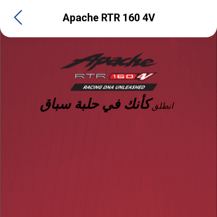
Apache RTR 160 4V
كأنك في حلبة سباق
انطلق