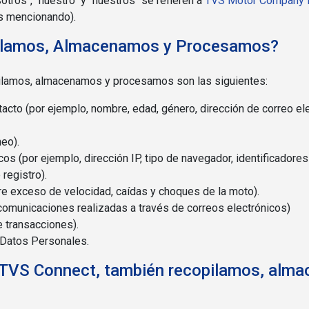
tros", "nuestro" y "nuestros" se refieren a
TVS Motor Company 
s mencionando).
ilamos, Almacenamos y Procesamos?
ilamos, almacenamos y procesamos son las siguientes:
acto (por ejemplo, nombre, edad, género, dirección de correo el
eo).
cos (por ejemplo, dirección IP, tipo de navegador, identificadores
registro).
re exceso de velocidad, caídas y choques de la moto).
comunicaciones realizadas a través de correos electrónicos)
 transacciones).
 Datos Personales.
óvil TVS Connect, también recopilamos, al