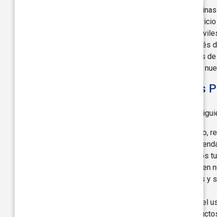
Cuando visitas nuestro sitio web o páginas 
Cuando recibimos una solicitud de servicio 
Cuando usas nuestras aplicaciones móvile
Cuando interactúas con nosotros a través de
Cuando usas uno de nuestros vehículos de 
Cuando te inscribes para convertirte en nues
¿Cómo Utilizamos Tus Datos 
Utilizamos tus Datos Personales para los sigui
Si expresas interés en nuestro producto, r
contigo para programar una visita a la tiend
Si eres un cliente existente, recopilamos 
Autenticar tu cuenta o información en n
Proporcionarte nuestros productos y se
accidentes, historial de servicio).
Generar análisis relacionados con el us
Comunicarnos contigo sobre productos y