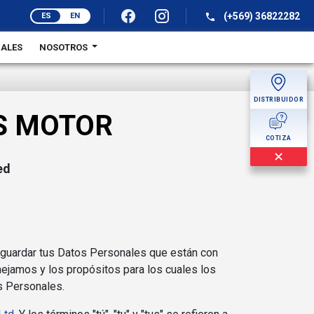
(+569) 36822282
ES
EN
BALES
NOSOTROS
DISTRIBUIDOR
MÁS
VS MOTOR
COTIZA
✕
ed
aguardar tus Datos Personales que están con
ejamos y los propósitos para los cuales los
os Personales.