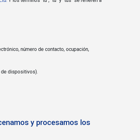
Ltd.
Y los términos "tú", "tu" y "tus" se refieren a
ectrónico, número de contacto, ocupación,
 de dispositivos).
macenamos y procesamos los