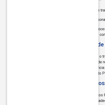
Nuestros distribuidores.
Proveedores de servicios externos que tra
También podemos compartir tus Datos Personale
Para responder a órdenes judiciales, proc
Si somos adquiridos o nos fusionamos con
Transferencia Internacional de
Los datos recopilados de ti se almacenarán o t
Personales a otros países fuera de tu país de 
anteriormente. Si la ley de tu país de residenci
consentimiento para la misma. Cualquier Dato P
¿Cómo Aseguramos Tus Datos
Estamos comprometidos a proteger tus Datos P
salvaguardas físicas, técnicas y de gestión ade