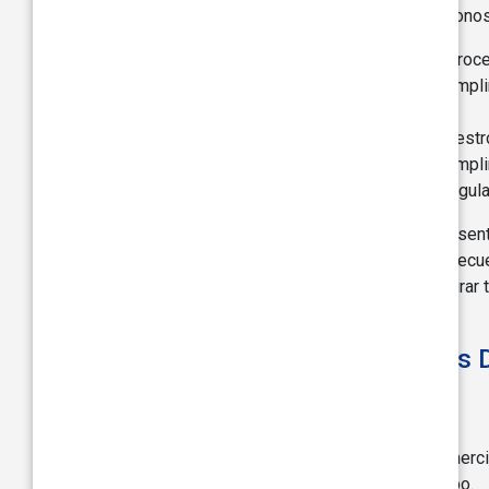
Procesamos tus Datos Personales basándonos e
Has dado tu consentimiento para que proc
El procesamiento es necesario para cumplir
existentes que hayas adquirido).
El procesamiento es necesario para nuestros
El procesamiento es necesario para cumpli
de la ley, agencias gubernamentales, regula
Cuando el procesamiento se basa en tu consentimi
consentimiento, se te comunicarán las consecue
nuestros productos y servicios. Puedes retirar 
'Contáctanos'.
¿Con Quién Compartimos Tus 
Podemos divulgar tus Datos Personales a:
Nuestra empresa matriz para fines comerci
Nuestras afiliadas o empresas del grupo.