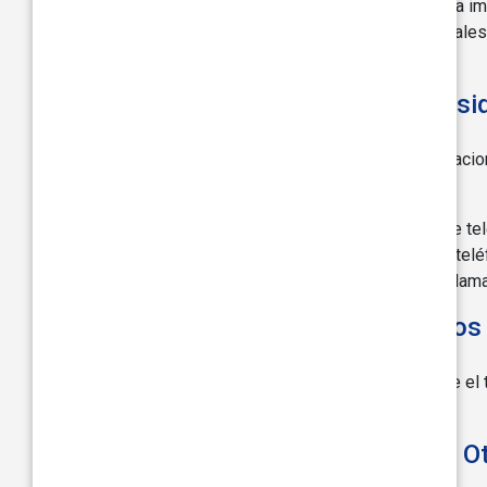
Capacitamos a nuestros empleados sobre la imp
con los que compartimos tus Datos Personales
línea con nuestras políticas.
Información especial para res
Cumplimos con todas las disposiciones relacio
Datos Personales de Singapur.
Si nos has proporcionado tu(s) número(s) de te
promocional a través de tu(s) número(s) de tel
vietnamita(s)/singapurense(s) (incluyendo llam
¿Cuánto Tiempo Conservamos 
Conservamos tus Datos Personales durante el t
legales o regulatorias.
¿Cómo Utilizamos Cookies y O