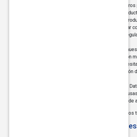
Evaluar, desarrollar y mejorar nuestros
Realizar análisis de mercado y produc
Enviarte información sobre otros produ
Obtener retroalimentación y manejar co
Cumplir con requisitos legales o regula
Enviarte recordatorios de servicio.
Utilizamos datos de ubicación en nues
usuario mientras utiliza la aplicación 
conectado, la aplicación móvil necesit
bloqueado y en su bolsillo, la función
por Bluetooth en el vehículo.
Si eres un distribuidor, recopilamos tus Da
Si eres un empleado del distribuidor y usa
realizar un seguimiento de tu progreso de a
Si eres un visitante del sitio web, procesamos 
¿En Qué Bases Legales Proce