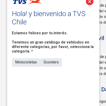
×
Datos personales recopilados a través de p
Datos de viaje (por ejemplo, ubicación del
Hola! y bienvenido a TVS
de velocidad y frenado). Esta información s
Chile
Bluetooth y tu dispositivo recibe señales
usas nuestras aplicaciones móviles.
Estamos felices por tu interés.
* Si utilizas la aplicación mó
Tenemos un gran catálogo de vehículos en
datos personales:
diferente categorias, por favor, selecciona la
categoría. *
Datos personales recopilados a través de p
Motocicletas
Scooters
Datos de viaje (por ejemplo, ubicación del
de velocidad y frenado). Esta información s
Bluetooth y tu dispositivo recibe señales
usas nuestras aplicaciones móviles.
¿De Dónde Recopilamos Tus D
Recopilamos tus Datos Personales de las sigu