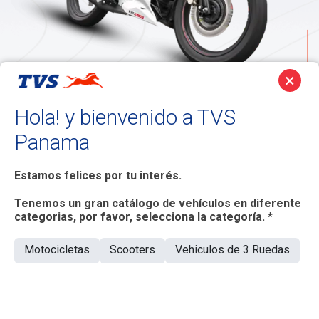
×
Descripción de la Motocicleta
Hola! y bienvenido a TVS
Deportiva Apache RTR 160
Panama
Un pilar en el establo de Apache y en la pista de carreras.
Desde el House of Racing de TVS, la Apache RTR 160 ha
Estamos felices por tu interés.
acumulado laureles en todo tipo de carreras y continúa
subiéndose al podio.
Tenemos un gran catálogo de vehículos en diferente
categorias, por favor, selecciona la categoría. *
Motocicletas
Scooters
Vehiculos de 3 Ruedas