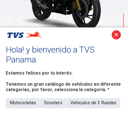
×
Descripción de la Motocicleta
Deportiva Apache RTR 200 4V
Hola! y bienvenido a TVS
Panama
La TVS Apache RTR 200 4V eleva el rendimiento innovador
a un nivel superior. Equipada con innovaciones inteligentes
Estamos felices por tu interés.
como el nuevo Smart XConnect y un estilo distintivo, el RTR
200 4V cuenta con características líderes en su categoría y
Tenemos un gran catálogo de vehículos en diferente
categorias, por favor, selecciona la categoría. *
pioneras en el segmento.
Motocicletas
Scooters
Vehiculos de 3 Ruedas
ESTÉTICA DE
CARRERAS RENOVAD