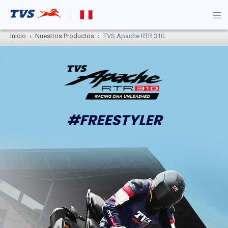
Inicio
Nuestros Productos
TVS Apache RTR 310
#FREESTYLER