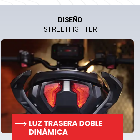
DISEÑO
RINES DE ALEACIÓN DE 8
STREETFIGHTER
RADIOS CON DOBLE
COLOR
Doble color para una doble mirada. Los
nuevos rines de aleación de la Apache
RTR 310 están diseñados para captar la
atención, reflejando el esquema de
colores dual de esta máquina de estilo
libre.