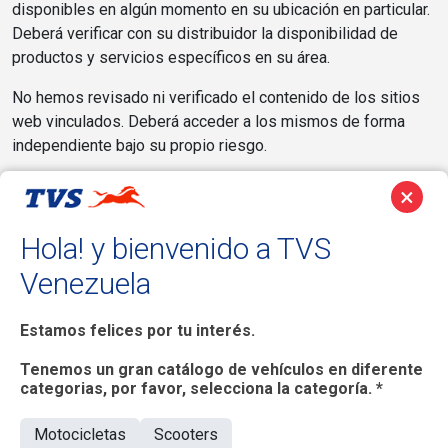
disponibles en algún momento en su ubicación en particular.
Deberá verificar con su distribuidor la disponibilidad de
productos y servicios específicos en su área.
No hemos revisado ni verificado el contenido de los sitios
web vinculados. Deberá acceder a los mismos de forma
independiente bajo su propio riesgo.
MARCA REGISTRADA
×
El Sitio contiene el nombre, marcas registradas y de
Hola! y bienvenido a TVS
servicio, logos, dispositivos de TVS y/o las marcas de
propiedad de su casa matriz, afiliadas, empresas
Venezuela
controladoras o subsidiarias de TVS, para distinguir sus
productos (en su conjunto denominados Propiedad
Estamos felices por tu interés.
Intelectual de TVS). La Propiedad Intelectual de TVS está
protegida por la marca comercial y no se debe reproducir,
Tenemos un gran catálogo de vehículos en diferente
categorias, por favor, selecciona la categoría. *
copiar ni utilizar de ninguna manera copias/simulaciones de
material tangible o intangible, sin el expreso permiso y
Motocicletas
Scooters
consentimiento de TVS, en cumplimiento con las leyes