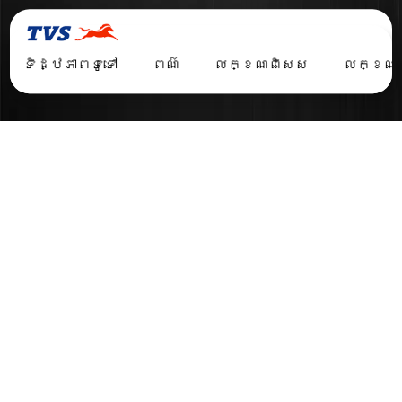
ជិះ
សាកល្បង
ទិដ្ឋភាពទូទៅ
ពណ៌
លក្ខណៈពិសេស
លក្ខណៈ
ទិដ្ឋភាពទូទៅ
នៃស្គូតឺរ TVS NTORQ
125 RE