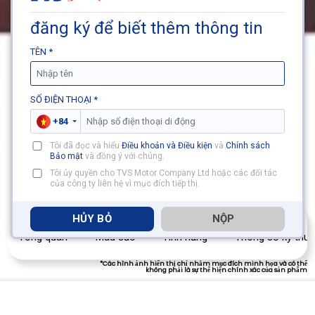
đăng ký để biết thêm thông tin
TÊN *
SỐ ĐIỆN THOẠI *
+84
Tôi đã đọc và hiểu
Điều khoản và Điều kiện
và
Chính sách
Bảo mật
và đồng ý với chúng.
Tôi ủy quyền cho TVS Motor Company Ltd hoặc các đối tác
của công ty liên hệ vì mục đích tiếp thị.
HỦY BỎ
NỘP
LÁI
THỬ
Tổng quan
Màu sắc
Tính năng
Thông số kỹ thuậ
*Các hình ảnh hiển thị chỉ nhằm mục đích minh họa và có thể
không phải là sự thể hiện chính xác của sản phẩm