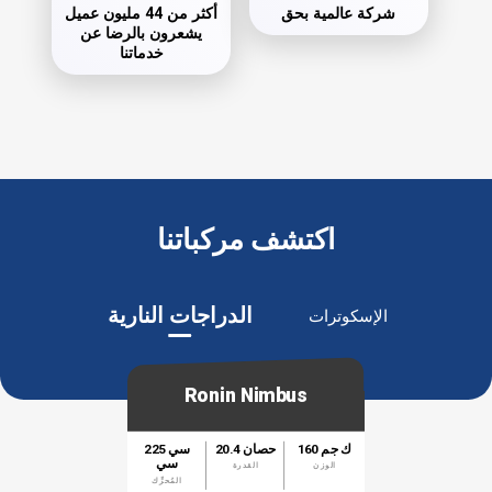
شركة عالمية بحق
أكثر من 44 مليون عميل
يشعرون بالرضا عن
خدماتنا
اكتشف مركباتنا
الدراجات النارية
الإسكوترات
Ronin Nimbus
160 ك جم
20.4 حصان
225 سي
سي
الوزن
القدرة
المُحرِّك