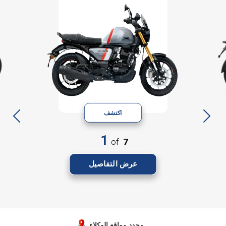
اكتشف
1
of
7
عرض التفاصيل